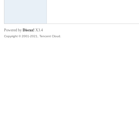
模
Powered by
Discuz!
X3.4
Copyright © 2001-2021, Tencent Cloud.
论
坛