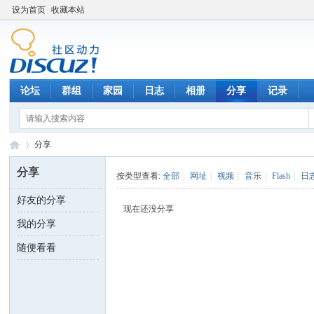
设为首页
收藏本站
论坛
群组
家园
日志
相册
分享
记录
分享
分享
按类型查看:
全部
|
网址
|
视频
|
音乐
|
Flash
|
日
好友的分享
数
›
现在还没分享
我的分享
随便看看