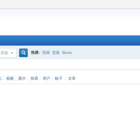
热搜:
活动
交友
discuz
搜索
搜
志
|
相册
|
图片
|
投票
|
用户
|
帖子
|
文章
索