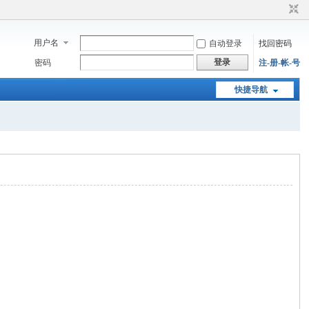
用户名
自动登录
找回密码
登录
密码
注-册-帐-号
快捷导航