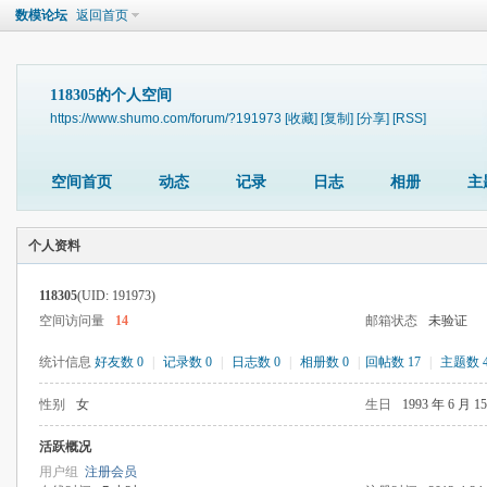
数模论坛
返回首页
118305的个人空间
https://www.shumo.com/forum/?191973
[收藏]
[复制]
[分享]
[RSS]
空间首页
动态
记录
日志
相册
主
个人资料
118305
(UID: 191973)
空间访问量
14
邮箱状态
未验证
统计信息
好友数 0
|
记录数 0
|
日志数 0
|
相册数 0
|
回帖数 17
|
主题数 
性别
女
生日
1993 年 6 月 1
活跃概况
用户组
注册会员