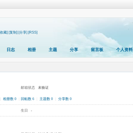
[收藏]
[复制]
[分享]
[RSS]
日志
相册
主题
分享
留言板
个人资料
邮箱状态
未验证
|
相册数 0
|
回帖数 6
|
主题数 0
|
分享数 0
生日
-