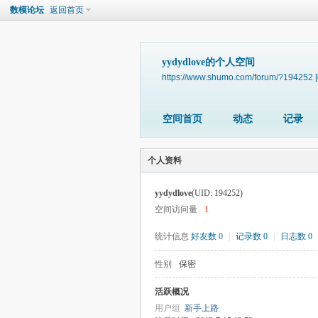
数模论坛
返回首页
yydydlove的个人空间
https://www.shumo.com/forum/?194252
空间首页
动态
记录
个人资料
yydydlove
(UID: 194252)
空间访问量
1
统计信息
好友数 0
|
记录数 0
|
日志数 0
性别
保密
活跃概况
用户组
新手上路