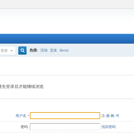
热搜:
活动
交友
discuz
搜索
搜
索
请先登录后才能继续浏览
用户名
注-册-帐-号
密码:
找回密码