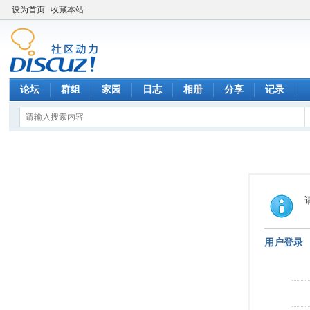
设为首页
收藏本站
论坛
群组
家园
日志
相册
分享
记录
用户登录