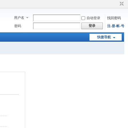
用户名
自动登录
找回密码
登录
密码
注-册-帐-号
快捷导航