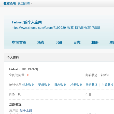
数模论坛
返回首页
FisherC的个人空间
https://www.shumo.com/forum/?199929
[收藏]
[复制]
[分享]
[RSS]
空间首页
动态
记录
日志
相册
主
个人资料
FisherC
(UID: 199929)
空间访问量
0
邮箱状态
未验证
统计信息
好友数 0
|
记录数 0
|
日志数 0
|
相册数 0
|
回帖数 2
|
主题数 0
性别
男
生日
-
活跃概况
用户组
新手上路