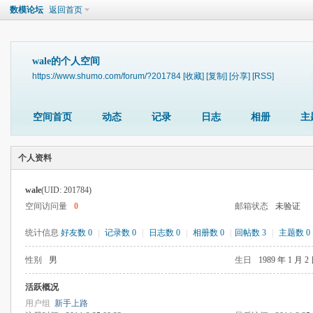
数模论坛
返回首页
wale的个人空间
https://www.shumo.com/forum/?201784
[收藏]
[复制]
[分享]
[RSS]
空间首页
动态
记录
日志
相册
主
个人资料
wale
(UID: 201784)
空间访问量
0
邮箱状态
未验证
统计信息
好友数 0
|
记录数 0
|
日志数 0
|
相册数 0
|
回帖数 3
|
主题数 0
性别
男
生日
1989 年 1 月 2
活跃概况
用户组
新手上路