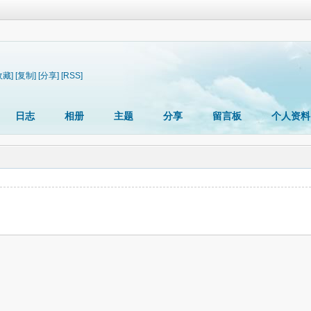
收藏]
[复制]
[分享]
[RSS]
日志
相册
主题
分享
留言板
个人资料