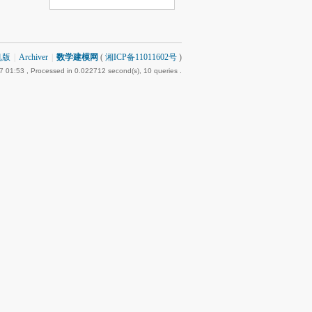
机版
|
Archiver
|
数学建模网
(
湘ICP备11011602号
)
7 01:53
, Processed in 0.022712 second(s), 10 queries .