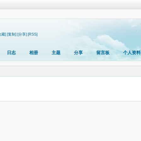
收藏]
[复制]
[分享]
[RSS]
日志
相册
主题
分享
留言板
个人资料