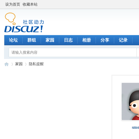
设为首页
收藏本站
论坛
群组
家园
日志
相册
分享
记录
家园
隐私提醒
数
›
›
sm