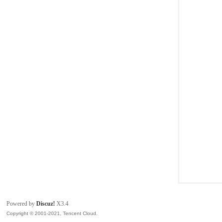
模
论
Powered by
Discuz!
X3.4
Copyright © 2001-2021, Tencent Cloud.
坛