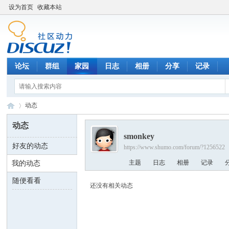
设为首页
收藏本站
论坛
群组
家园
日志
相册
分享
记录
动态
动态
smonkey
好友的动态
https://www.shumo.com/forum/?1256522
数
›
主题
日志
相册
记录
我的动态
随便看看
还没有相关动态