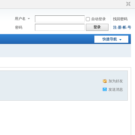
用户名
自动登录
找回密码
登录
密码
注-册-帐-号
快捷导航
加为好友
发送消息