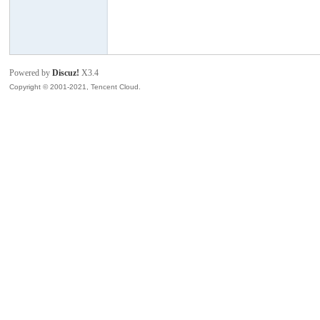
模
Powered by
Discuz!
X3.4
Copyright © 2001-2021, Tencent Cloud.
论
坛