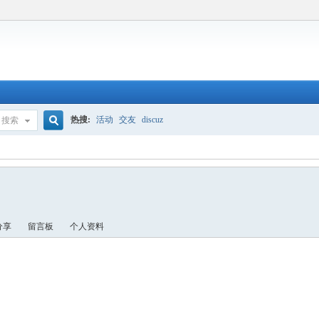
热搜:
活动
交友
discuz
搜索
搜
索
分享
留言板
个人资料