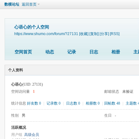
数模论坛
返回首页
心语心的个人空间
https://www.shumo.com/forum/?27131
[收藏]
[复制]
[分享]
[RSS]
空间首页
动态
记录
日志
相册
主
个人资料
心语心
(UID: 27131)
空间访问量
1
邮箱状态
未验证
统计信息
好友数 0
|
记录数 0
|
日志数 0
|
相册数 0
|
回帖数 48
|
主题数 
性别
男
生日
-
活跃概况
用户组
高级会员