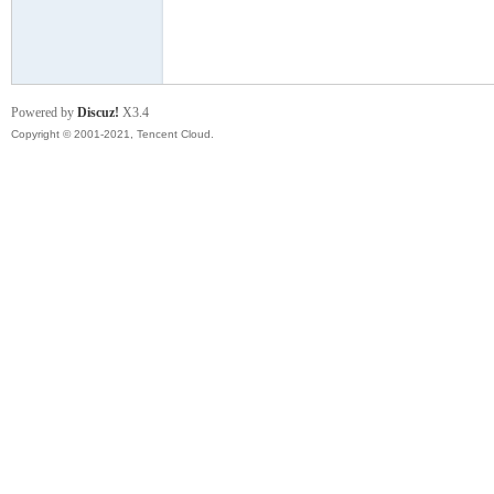
模
Powered by
Discuz!
X3.4
Copyright © 2001-2021, Tencent Cloud.
论
坛