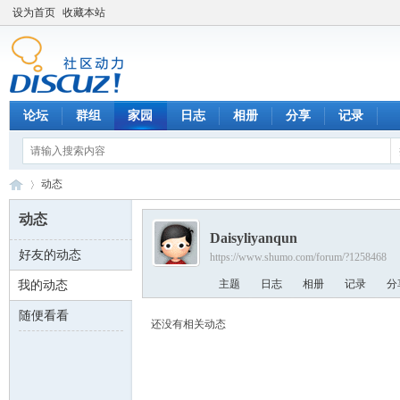
设为首页
收藏本站
论坛
群组
家园
日志
相册
分享
记录
动态
动态
Daisyliyanqun
好友的动态
https://www.shumo.com/forum/?1258468
数
›
主题
日志
相册
记录
分
我的动态
随便看看
还没有相关动态