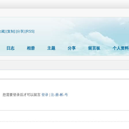
收藏]
[复制]
[分享]
[RSS]
日志
相册
主题
分享
留言板
个人资料
您需要登录后才可以留言
登录
|
注-册-帐-号