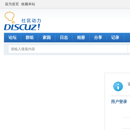
设为首页
收藏本站
论坛
群组
家园
日志
相册
分享
记录
用户登录