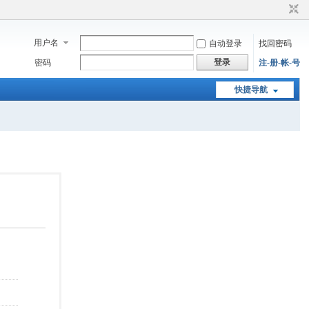
用户名
自动登录
找回密码
登录
密码
注-册-帐-号
快捷导航