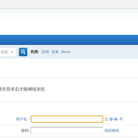
热搜:
活动
交友
discuz
搜索
搜
索
请先登录后才能继续浏览
用户名
注-册-帐-号
密码:
找回密码