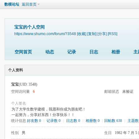
数模论坛
返回首页
宝宝的个人空间
https://www.shumo.com/forum/?3548
[收藏]
[复制]
[分享]
[RSS]
空间首页
动态
记录
日志
相册
主
个人资料
宝宝
(UID: 3548)
空间访问量
6
邮箱状态
未验证
个人签名
为了大学生数学建模，我愿和你成为朋友吧！
一起努力，分享好东西！分享快乐！！
统计信息
好友数 0
|
记录数 0
|
日志数 0
|
相册数 0
|
回帖数 638
|
主题数 
性别
男
生日
1982 年 7 月 5