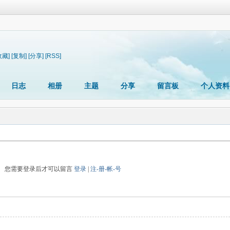
收藏]
[复制]
[分享]
[RSS]
日志
相册
主题
分享
留言板
个人资料
您需要登录后才可以留言
登录
|
注-册-帐-号