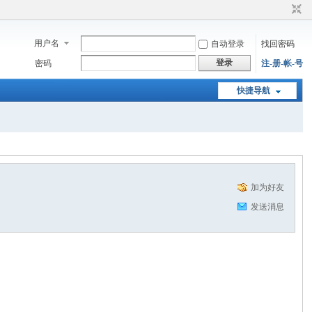
用户名
自动登录
找回密码
登录
密码
注-册-帐-号
快捷导航
加为好友
发送消息