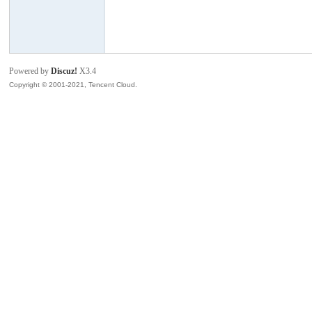
模
Powered by
Discuz!
X3.4
Copyright © 2001-2021, Tencent Cloud.
论
坛