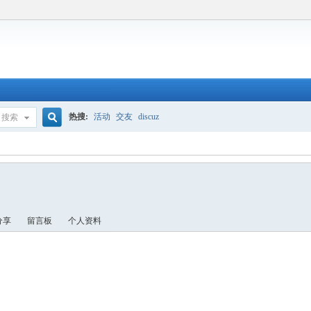
热搜:
活动
交友
discuz
搜索
搜
索
分享
留言板
个人资料