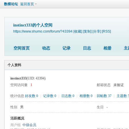
数模论坛
返回首页
instinct333的个人空间
https://www.shumo.com/forum/?43394
[收藏]
[复制]
[分享]
[RSS]
空间首页
动态
记录
日志
相册
主
个人资料
instinct333
(UID: 43394)
空间访问量
1
邮箱状态
未验证
统计信息
好友数 0
|
记录数 0
|
日志数 0
|
相册数 0
|
回帖数 37
|
主题数 
性别
男
生日
-
活跃概况
用户组
中级会员