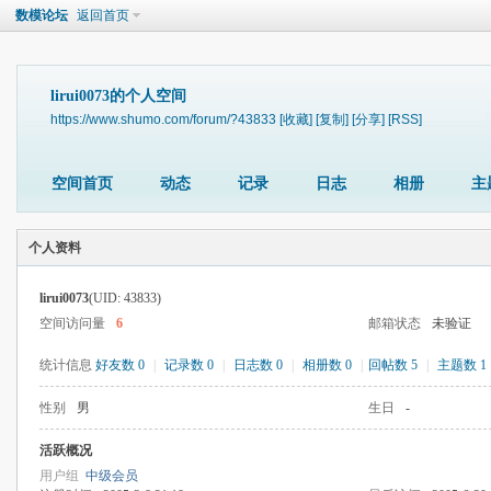
数模论坛
返回首页
lirui0073的个人空间
https://www.shumo.com/forum/?43833
[收藏]
[复制]
[分享]
[RSS]
空间首页
动态
记录
日志
相册
主
个人资料
lirui0073
(UID: 43833)
空间访问量
6
邮箱状态
未验证
统计信息
好友数 0
|
记录数 0
|
日志数 0
|
相册数 0
|
回帖数 5
|
主题数 1
性别
男
生日
-
活跃概况
用户组
中级会员