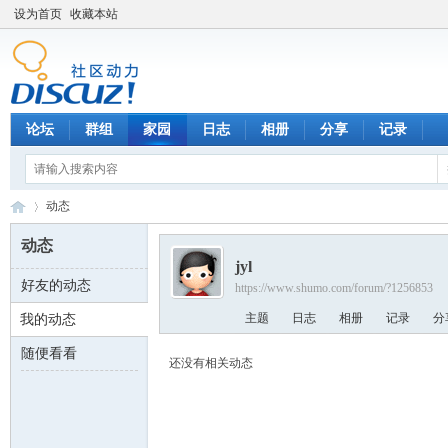
设为首页
收藏本站
论坛
群组
家园
日志
相册
分享
记录
动态
动态
jyl
好友的动态
https://www.shumo.com/forum/?1256853
数
›
主题
日志
相册
记录
分
我的动态
随便看看
还没有相关动态