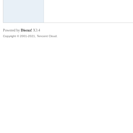
模
Powered by
Discuz!
X3.4
Copyright © 2001-2021, Tencent Cloud.
论
坛