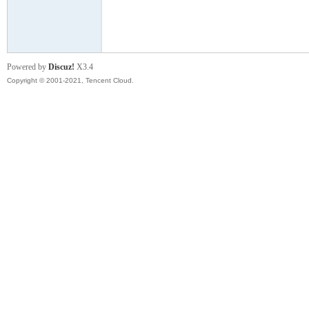
模
Powered by
Discuz!
X3.4
Copyright © 2001-2021, Tencent Cloud.
论
坛