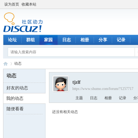
设为首页
收藏本站
论坛
群组
家园
日志
相册
分享
记录
动态
动态
tjzlf
好友的动态
https://www.shumo.com/forum/?1257717
数
›
主题
日志
相册
记录
分
我的动态
随便看看
还没有相关动态