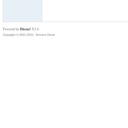
模
Powered by
Discuz!
X3.4
Copyright © 2001-2021, Tencent Cloud.
论
坛