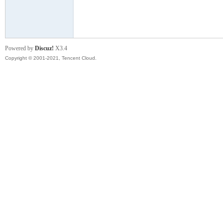
模
Powered by
Discuz!
X3.4
Copyright © 2001-2021, Tencent Cloud.
论
坛