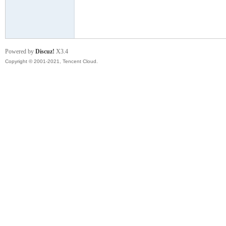
模
Powered by
Discuz!
X3.4
Copyright © 2001-2021, Tencent Cloud.
论
坛