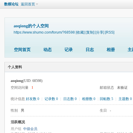
数模论坛
返回首页
aoqiong的个人空间
https://www.shumo.com/forum/?68598
[收藏]
[复制]
[分享]
[RSS]
空间首页
动态
记录
日志
相册
主
个人资料
aoqiong
(UID: 68598)
空间访问量
1
邮箱状态
未验证
统计信息
好友数 0
|
记录数 0
|
日志数 0
|
相册数 0
|
回帖数 5
|
主题数 0
性别
男
生日
-
活跃概况
用户组
中级会员