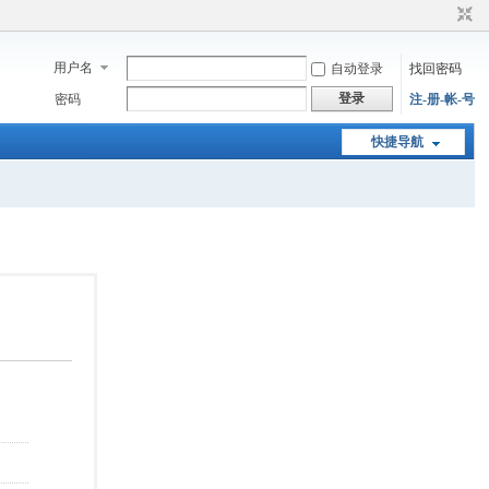
用户名
自动登录
找回密码
登录
密码
注-册-帐-号
快捷导航