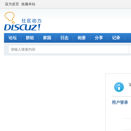
设为首页
收藏本站
论坛
群组
家园
日志
相册
分享
记录
用户登录