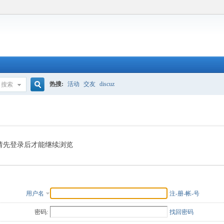
热搜:
活动
交友
discuz
搜索
搜
索
请先登录后才能继续浏览
用户名
注-册-帐-号
密码:
找回密码