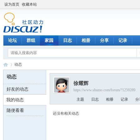
设为首页
收藏本站
论坛
群组
家园
日志
相册
分享
记录
动态
动态
徐耀辉
好友的动态
https://www.shumo.com/forum/?1259289
数
›
主题
日志
相册
记录
分
我的动态
随便看看
还没有相关动态