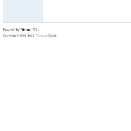
模
Powered by
Discuz!
X3.4
Copyright © 2001-2021, Tencent Cloud.
论
坛