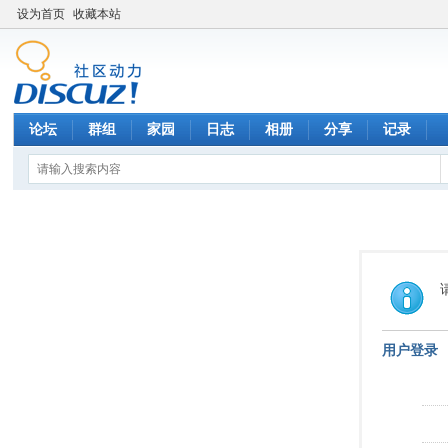
设为首页
收藏本站
论坛
群组
家园
日志
相册
分享
记录
用户登录