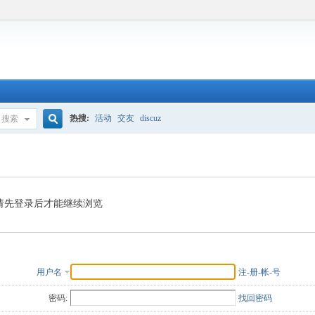
热搜:
活动
交友
discuz
搜索
搜
索
请先登录后才能继续浏览
用户名
注-册-帐-号
密码:
找回密码