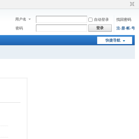
用户名
自动登录
找回密码
登录
密码
注-册-帐-号
快捷导航