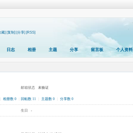
收藏]
[复制]
[分享]
[RSS]
日志
相册
主题
分享
留言板
个人资料
邮箱状态
未验证
|
相册数 0
|
回帖数 11
|
主题数 0
|
分享数 0
生日
-