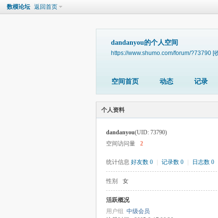
数模论坛
返回首页
dandanyou的个人空间
https://www.shumo.com/forum/?73790
[
空间首页
动态
记录
个人资料
dandanyou
(UID: 73790)
空间访问量
2
统计信息
好友数 0
|
记录数 0
|
日志数 0
性别
女
活跃概况
用户组
中级会员