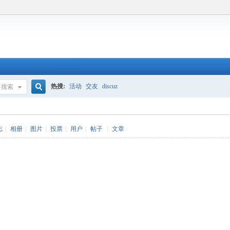
热搜:
活动
交友
discuz
搜索
搜
志
|
相册
|
图片
|
投票
|
用户
|
帖子
|
文章
索