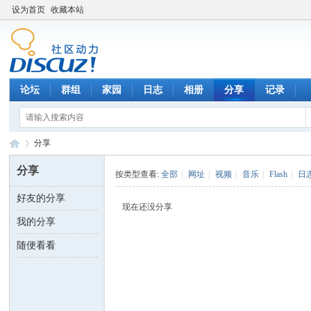
设为首页
收藏本站
论坛
群组
家园
日志
相册
分享
记录
分享
分享
按类型查看:
全部
|
网址
|
视频
|
音乐
|
Flash
|
日
好友的分享
数
›
现在还没分享
我的分享
随便看看