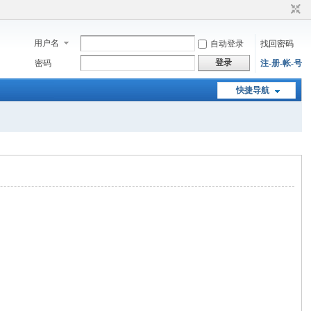
用户名
自动登录
找回密码
登录
密码
注-册-帐-号
快捷导航