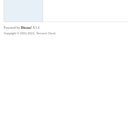
模
Powered by
Discuz!
X3.4
Copyright © 2001-2021, Tencent Cloud.
论
坛