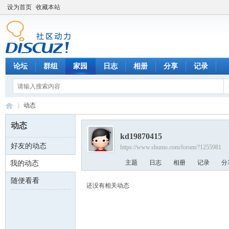
设为首页
收藏本站
论坛
群组
家园
日志
相册
分享
记录
动态
动态
kd19870415
好友的动态
https://www.shumo.com/forum/?1255981
数
›
主题
日志
相册
记录
分
我的动态
随便看看
还没有相关动态