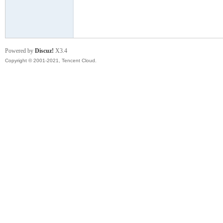
模
Powered by
Discuz!
X3.4
Copyright © 2001-2021, Tencent Cloud.
论
坛