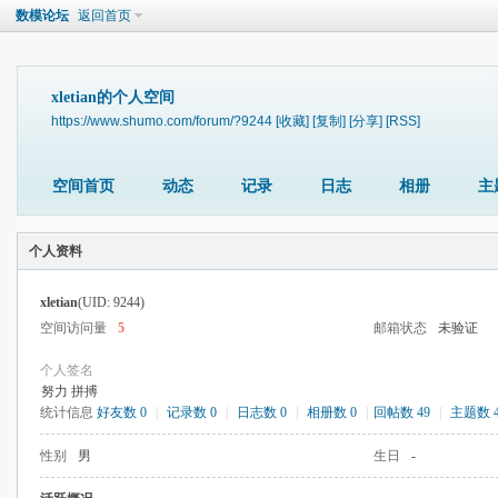
数模论坛
返回首页
xletian的个人空间
https://www.shumo.com/forum/?9244
[收藏]
[复制]
[分享]
[RSS]
空间首页
动态
记录
日志
相册
主
个人资料
xletian
(UID: 9244)
空间访问量
5
邮箱状态
未验证
个人签名
努力 拼搏
统计信息
好友数 0
|
记录数 0
|
日志数 0
|
相册数 0
|
回帖数 49
|
主题数 
性别
男
生日
-