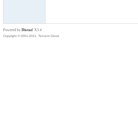
模
Powered by
Discuz!
X3.4
Copyright © 2001-2021, Tencent Cloud.
论
坛