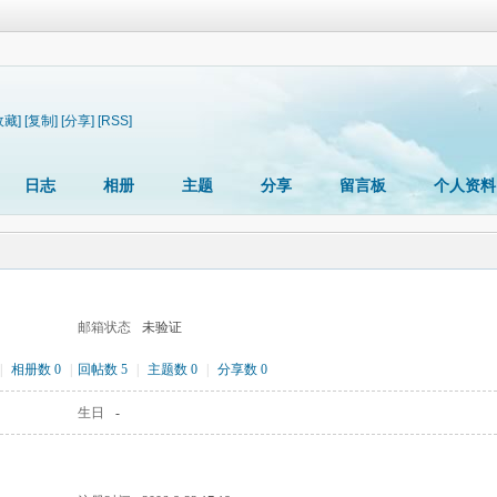
收藏]
[复制]
[分享]
[RSS]
日志
相册
主题
分享
留言板
个人资料
邮箱状态
未验证
|
相册数 0
|
回帖数 5
|
主题数 0
|
分享数 0
生日
-