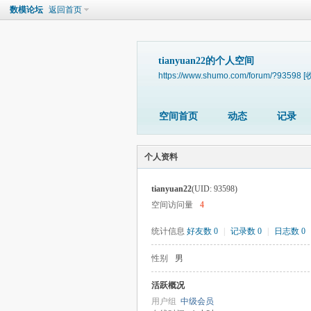
数模论坛
返回首页
tianyuan22的个人空间
https://www.shumo.com/forum/?93598
[
空间首页
动态
记录
个人资料
tianyuan22
(UID: 93598)
空间访问量
4
统计信息
好友数 0
|
记录数 0
|
日志数 0
性别
男
活跃概况
用户组
中级会员