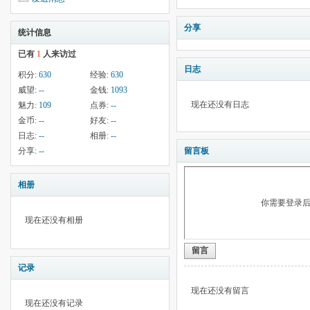
分享
统计信息
已有
1
人来访过
日志
积分:
630
经验:
630
威望:
--
金钱:
1093
现在还没有日志
魅力:
109
点券:
--
金币:
--
好友:
--
日志:
--
相册:
--
分享:
--
留言板
相册
你需要登录
现在还没有相册
留言
记录
现在还没有留言
现在还没有记录