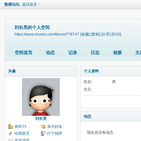
数模论坛
返回首页
刘长亮的个人空间
https://www.shumo.com/forum/?76747
[收藏]
[复制]
[分享]
[RSS]
空间首页
动态
记录
日志
相册
主
头像
个人资料
性别
男
生日
动态
刘长亮
收听TA
加为好友
现在还没有动态
给我留言
打个招呼
发送消息