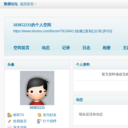
数模论坛
返回首页
183852231的个人空间
https://www.shumo.com/forum/?814942
[收藏]
[复制]
[分享]
[RSS]
空间首页
动态
记录
日志
相册
主
头像
个人资料
暂无资料项或无
动态
183852231
现在还没有动态
收听TA
加为好友
给我留言
打个招呼
发送消息