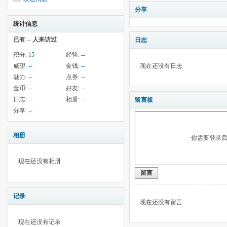
分享
统计信息
已有
--
人来访过
日志
积分:
15
经验:
--
威望:
--
金钱:
--
现在还没有日志
魅力:
--
点券:
--
金币:
--
好友:
--
日志:
--
相册:
--
留言板
分享:
--
相册
你需要登录
现在还没有相册
留言
记录
现在还没有留言
现在还没有记录