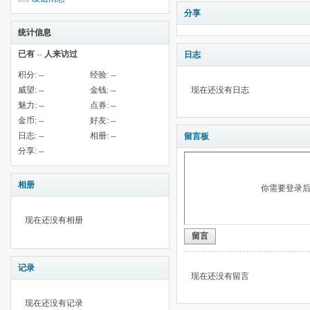
分享
统计信息
已有
--
人来访过
日志
积分:
--
经验:
--
威望:
--
金钱:
--
现在还没有日志
魅力:
--
点券:
--
金币:
--
好友:
--
日志:
--
相册:
--
留言板
分享:
--
相册
你需要登录
现在还没有相册
留言
记录
现在还没有留言
现在还没有记录