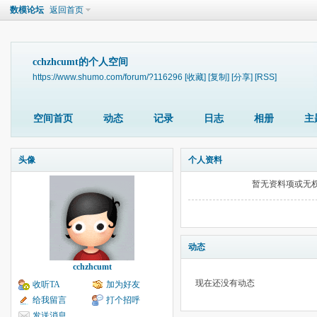
数模论坛
返回首页
cchzhcumt的个人空间
https://www.shumo.com/forum/?116296
[收藏]
[复制]
[分享]
[RSS]
空间首页
动态
记录
日志
相册
主
头像
个人资料
暂无资料项或无
动态
cchzhcumt
现在还没有动态
收听TA
加为好友
给我留言
打个招呼
发送消息