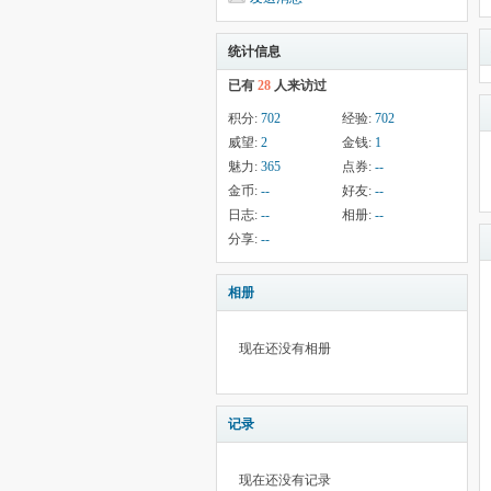
统计信息
已有
28
人来访过
积分:
702
经验:
702
威望:
2
金钱:
1
魅力:
365
点券:
--
金币:
--
好友:
--
日志:
--
相册:
--
分享:
--
相册
现在还没有相册
记录
现在还没有记录