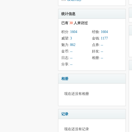
统计信息
已有
30
人来访过
积分:
1604
经验:
1604
威望:
3
金钱:
1177
魅力:
862
点券:
--
金币:
--
好友:
--
日志:
--
相册:
--
分享:
--
相册
现在还没有相册
记录
现在还没有记录