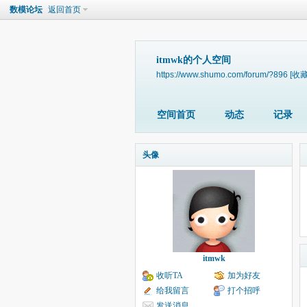
数模论坛
返回首页
itmwk的个人空间
https://www.shumo.com/forum/?896
[收藏
空间首页
动态
记录
头像
itmwk
收听TA
加为好友
给我留言
打个招呼
发送消息