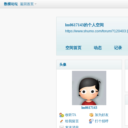
数模论坛
返回首页
lm0617143的个人空间
https://www.shumo.com/forum/?120403
空间首页
动态
记录
头像
lm0617143
收听TA
加为好友
给我留言
打个招呼
发送消息