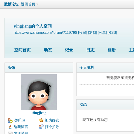
数模论坛
返回首页
s0ngjieng的个人空间
https://www.shumo.com/forum/?119798
[收藏]
[复制]
[分享]
[RSS]
空间首页
动态
记录
日志
相册
主
头像
个人资料
暂无资料项或无
动态
s0ngjieng
现在还没有动态
收听TA
加为好友
给我留言
打个招呼
发送消息