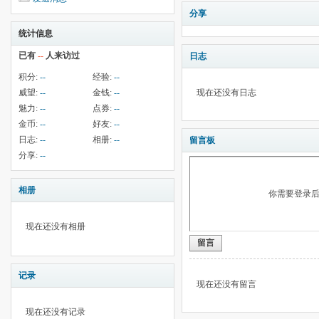
分享
统计信息
已有
--
人来访过
日志
积分:
--
经验:
--
威望:
--
金钱:
--
现在还没有日志
魅力:
--
点券:
--
金币:
--
好友:
--
日志:
--
相册:
--
留言板
分享:
--
相册
你需要登录
现在还没有相册
留言
记录
现在还没有留言
现在还没有记录