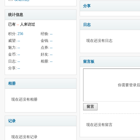
分享
统计信息
已有
--
人来访过
日志
积分:
256
经验:
--
威望:
--
金钱:
--
现在还没有日志
魅力:
--
点券:
--
金币:
--
好友:
--
日志:
--
相册:
--
留言板
分享:
--
相册
你需要登录
现在还没有相册
留言
记录
现在还没有留言
现在还没有记录