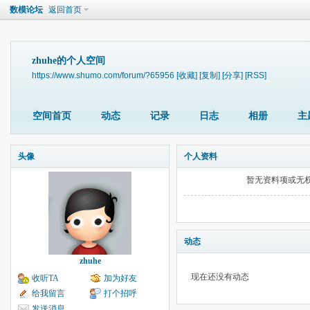
数模论坛
返回首页
zhuhe的个人空间
https://www.shumo.com/forum/?65956
[收藏]
[复制]
[分享]
[RSS]
空间首页
动态
记录
日志
相册
主
头像
个人资料
暂无资料项或无
动态
zhuhe
现在还没有动态
收听TA
加为好友
给我留言
打个招呼
发送消息