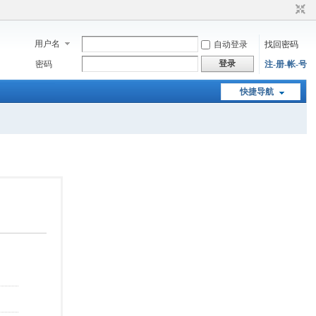
用户名
自动登录
找回密码
登录
密码
注-册-帐-号
快捷导航