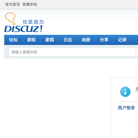
设为首页
收藏本站
论坛
群组
家园
日志
相册
分享
记录
用户登录