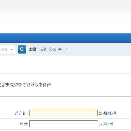
热搜:
活动
交友
discuz
搜索
搜
索
您需要先登录才能继续本操作
用户名
注-册-帐-号
密码:
找回密码