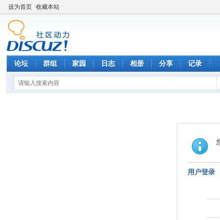
设为首页
收藏本站
论坛
群组
家园
日志
相册
分享
记录
用户登录