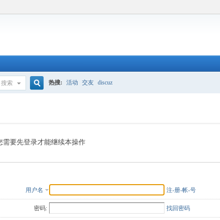
热搜:
活动
交友
discuz
搜索
搜
索
您需要先登录才能继续本操作
用户名
注-册-帐-号
密码:
找回密码