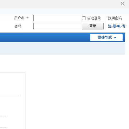
用户名
自动登录
找回密码
登录
密码
注-册-帐-号
快捷导航