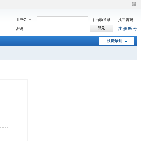
用户名
自动登录
找回密码
登录
密码
注-册-帐-号
快捷导航