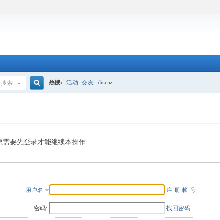
热搜:
活动
交友
discuz
搜索
搜
索
您需要先登录才能继续本操作
用户名
注-册-帐-号
密码:
找回密码