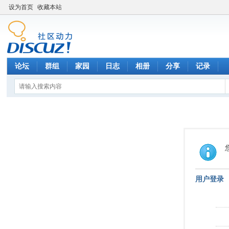
设为首页
收藏本站
论坛
群组
家园
日志
相册
分享
记录
用户登录