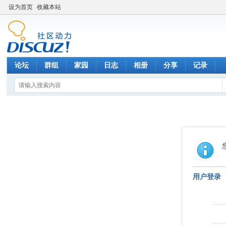
设为首页
收藏本站
论坛
群组
家园
日志
相册
分享
记录
用户登录