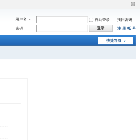
用户名
自动登录
找回密码
登录
密码
注-册-帐-号
快捷导航