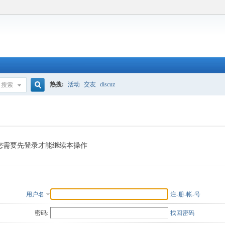
热搜:
活动
交友
discuz
搜索
搜
索
您需要先登录才能继续本操作
用户名
注-册-帐-号
密码:
找回密码