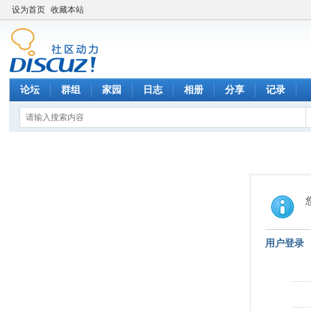
设为首页
收藏本站
论坛
群组
家园
日志
相册
分享
记录
用户登录