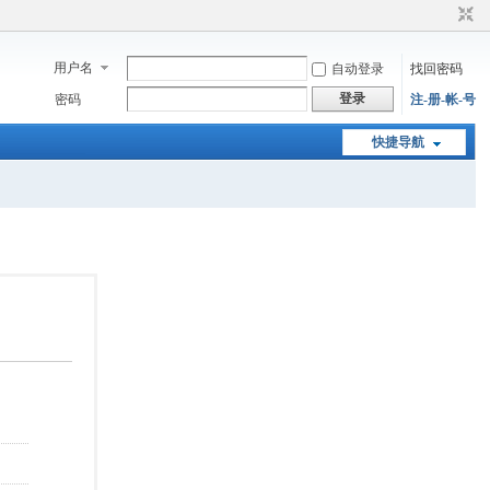
用户名
自动登录
找回密码
登录
密码
注-册-帐-号
快捷导航