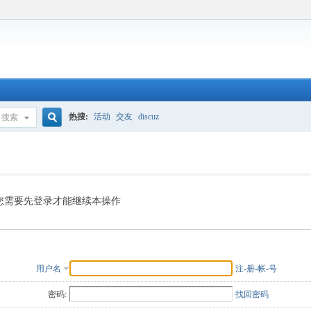
热搜:
活动
交友
discuz
搜索
搜
索
您需要先登录才能继续本操作
用户名
注-册-帐-号
密码:
找回密码