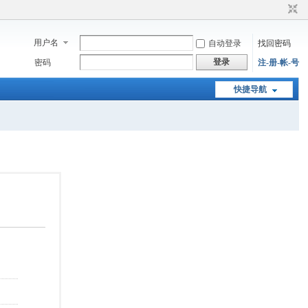
用户名
自动登录
找回密码
登录
密码
注-册-帐-号
快捷导航