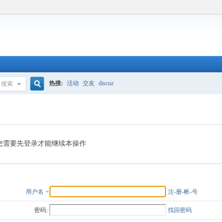
热搜:
活动
交友
discuz
搜索
搜
索
您需要先登录才能继续本操作
用户名
注-册-帐-号
密码:
找回密码