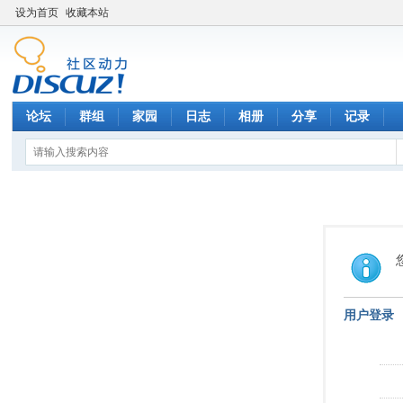
设为首页
收藏本站
论坛
群组
家园
日志
相册
分享
记录
用户登录