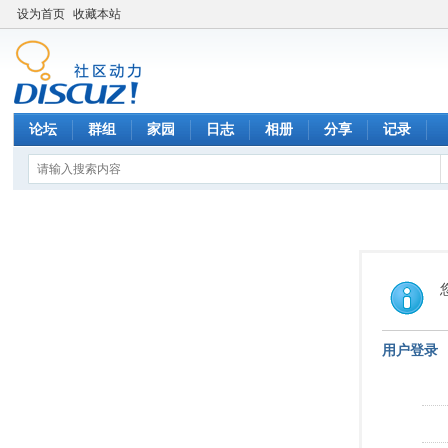
设为首页
收藏本站
论坛
群组
家园
日志
相册
分享
记录
用户登录