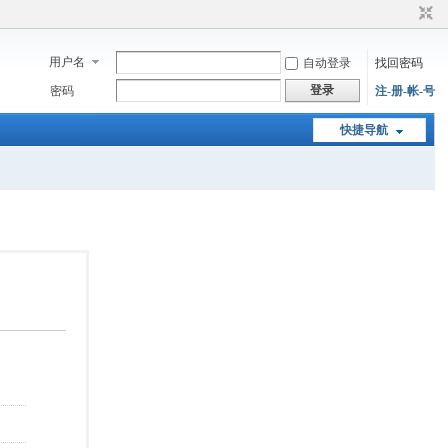
用户名
自动登录
找回密码
登录
密码
注-册-帐-号
快捷导航