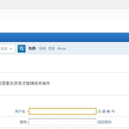
热搜:
活动
交友
discuz
搜索
搜
索
您需要先登录才能继续本操作
用户名
注-册-帐-号
密码:
找回密码