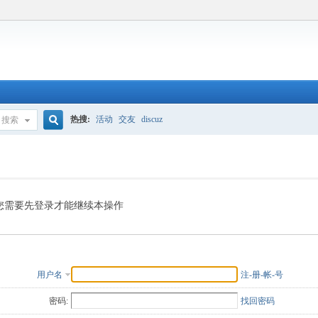
热搜:
活动
交友
discuz
搜索
搜
索
您需要先登录才能继续本操作
用户名
注-册-帐-号
密码:
找回密码