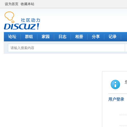
设为首页
收藏本站
论坛
群组
家园
日志
相册
分享
记录
用户登录