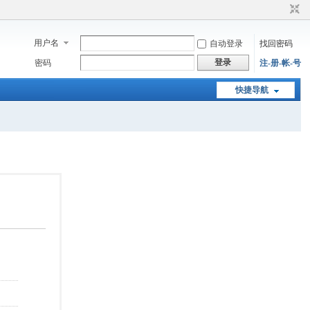
用户名
自动登录
找回密码
登录
密码
注-册-帐-号
快捷导航